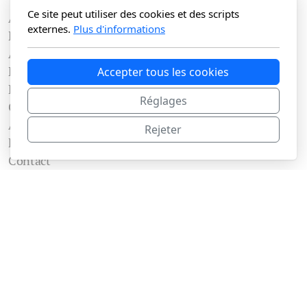
Ce site peut utiliser des cookies et des scripts
Accueil
externes.
Plus d'informations
Nos chambres
Appartement
Nos services
Accepter tous les cookies
Restaurant
Réglages
Galerie photos
Accès
Rejeter
FAQ
Contact
Partenaires
Légal
Conditions générales
Politique de confidentialité