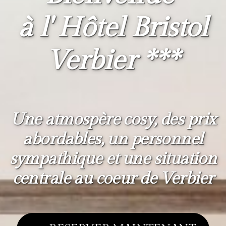
à l' Hôtel Bristol
Verbier ***
Une atmospère cosy, des prix
abordables, un personnel
sympathique et une situation
centrale au coeur de Verbier